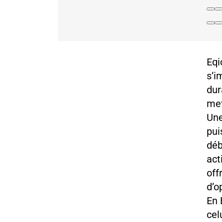
Eqi
s’i
dur
met
Une
pui
déb
act
off
d’o
En 
cel