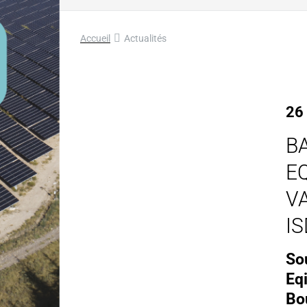
Accueil
Actualités
26
B
E
V
IS
So
Eq
Bo