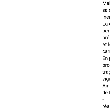
Mai
sa 
ine
La 
per
pré
et 
car
En 
pro
tra
vig
Ain
de 
- F
réa