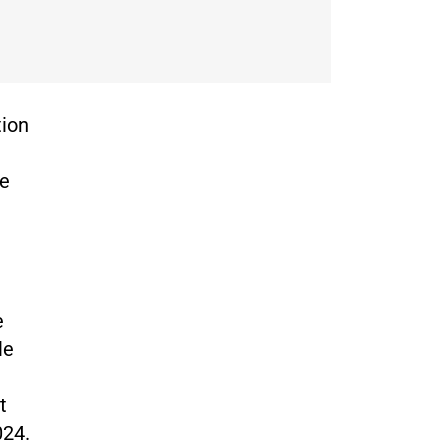
tion
de
e
le
t
024.