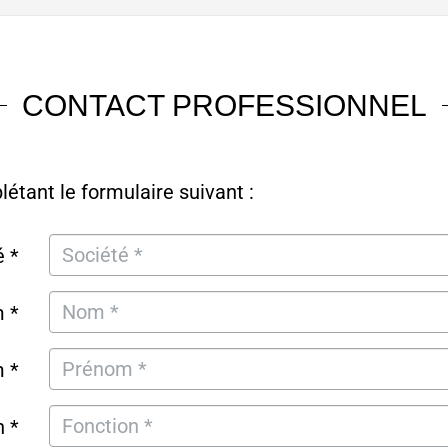
CONTACT PROFESSIONNEL
tant le formulaire suivant :
é *
 *
 *
n *