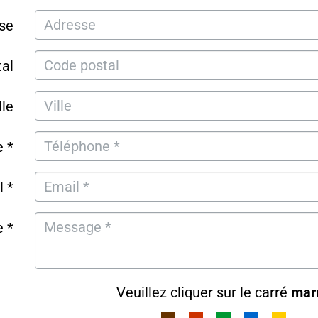
se
al
lle
 *
l *
 *
Veuillez cliquer sur le carré
mar