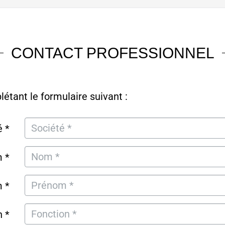
CONTACT PROFESSIONNEL
tant le formulaire suivant :
é *
 *
 *
n *