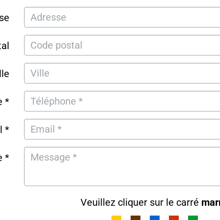
se
al
lle
 *
l *
 *
Veuillez cliquer sur le carré
mar