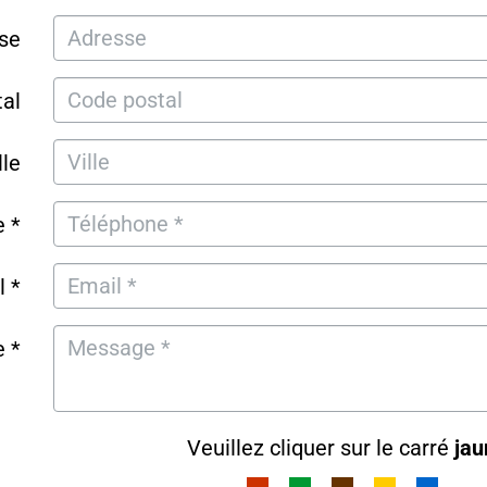
se
al
lle
 *
l *
 *
Veuillez cliquer sur le carré
jau