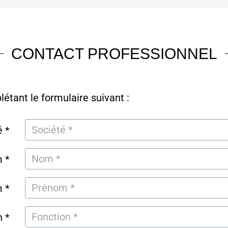
CONTACT PROFESSIONNEL
tant le formulaire suivant :
é *
 *
 *
n *