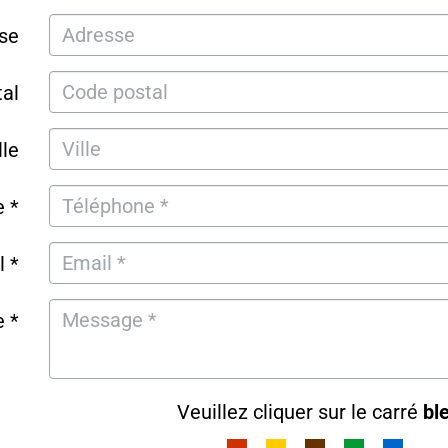
se
al
lle
 *
l *
 *
Veuillez cliquer sur le carré
bl