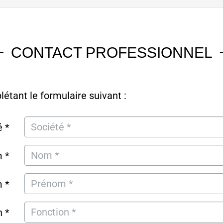
CONTACT PROFESSIONNEL
tant le formulaire suivant :
é *
 *
 *
n *