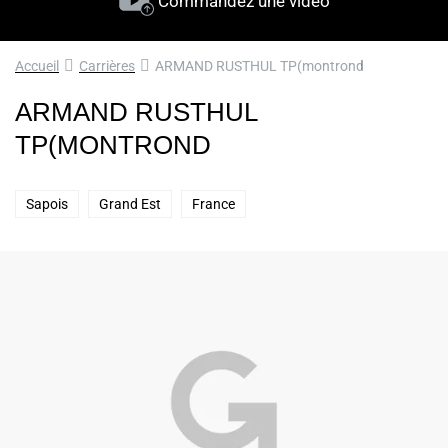
Commandez une vidéo
Accueil
Carrières
ARMAND RUSTHUL TP(montrond
ARMAND RUSTHUL
TP(MONTROND
Sapois
Grand Est
France