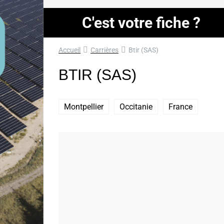
C'est votre fiche ?
Accueil
Carrières
Btir (SAS)
BTIR (SAS)
Montpellier
Occitanie
France