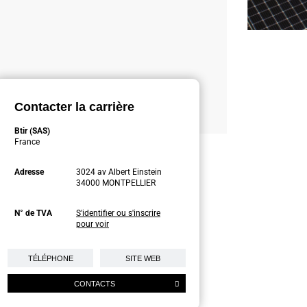
Contacter la carrière
Btir (SAS)
France
Adresse
3024 av Albert Einstein
34000 MONTPELLIER
N° de TVA
S'identifier ou s'inscrire
pour voir
TÉLÉPHONE
SITE WEB
CONTACTS