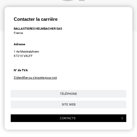
Contacter la carrière
BALLASTIERES HELMBACHER SAS
France
Adresse
1 rte Meistratzheim
67210 VALFF
N° de TVA
S'identifier ou s'inscrire pour voir
TÉLÉPHONE
SITE WEB
CONTACTS