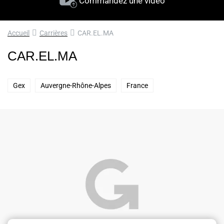
Commandez une vidéo
Accueil
Carrières
CAR.EL.MA
CAR.EL.MA
Gex
Auvergne-Rhône-Alpes
France