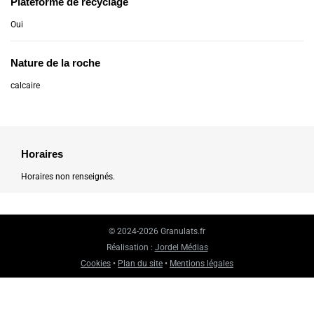
Plateforme de recyclage
Oui
Nature de la roche
calcaire
Horaires
Horaires non renseignés.
© 2024-2026 Granulats.fr
Réalisation :
Jordel Médias
Cookies
•
Plan du site
•
Mentions légales