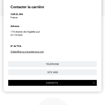
Contacter la carrière
CAR.EL.MA
France
Adresse
175 chemin de l Aiglette sud
01170 GEX
N° de TVA
S'identifier ou s'inscrire pour voir
TÉLÉPHONE
SITE WEB
CONTACTS