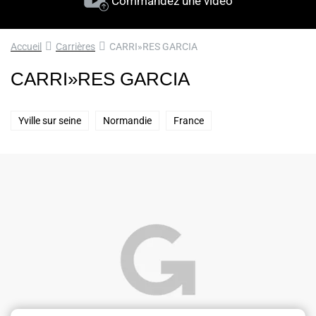
Commandez une vidéo
Accueil
Carrières
CARRI»RES GARCIA
CARRI»RES GARCIA
Yville sur seine
Normandie
France