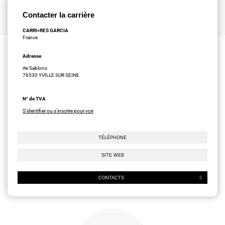
Contacter la carrière
CARRI»RES GARCIA
France
Adresse
rte Sablons
76530 YVILLE SUR SEINE
N° de TVA
S'identifier ou s'inscrire pour voir
TÉLÉPHONE
SITE WEB
CONTACTS