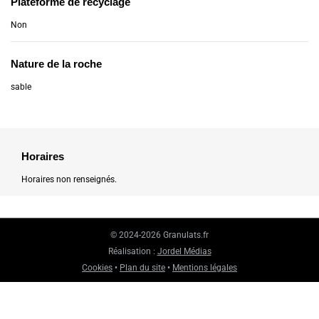
Plateforme de recyclage
Non
Nature de la roche
sable
Horaires
Horaires non renseignés.
© 2024-2026 Granulats.fr
Réalisation :
Jordel Médias
Cookies
•
Plan du site
•
Mentions légales