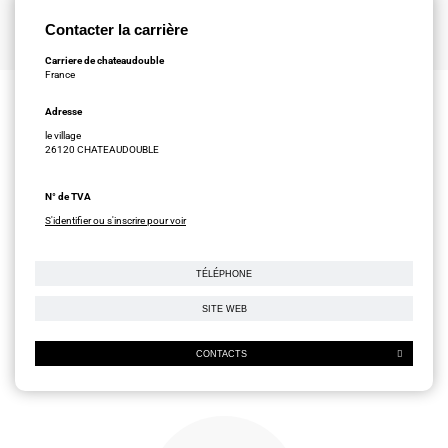
Contacter la carrière
Carriere de chateaudouble
France
Adresse
le village
26120 CHATEAUDOUBLE
N° de TVA
S'identifier ou s'inscrire pour voir
TÉLÉPHONE
SITE WEB
CONTACTS