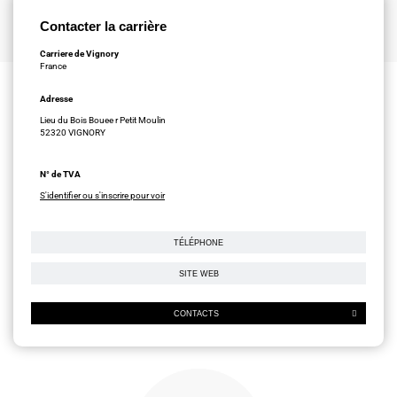
Contacter la carrière
Carriere de Vignory
France
Adresse
Lieu du Bois Bouee r Petit Moulin
52320 VIGNORY
N° de TVA
S'identifier ou s'inscrire pour voir
TÉLÉPHONE
SITE WEB
CONTACTS