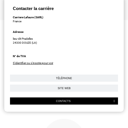
Contacter la carrière
Carriere Lafaure (SARL)
France
Adresse
lieu-dit Pradelles
24330 DOUZE (LA)
N° de TVA
S'identifier ou s'inscrire pour voir
TÉLÉPHONE
SITE WEB
CONTACTS