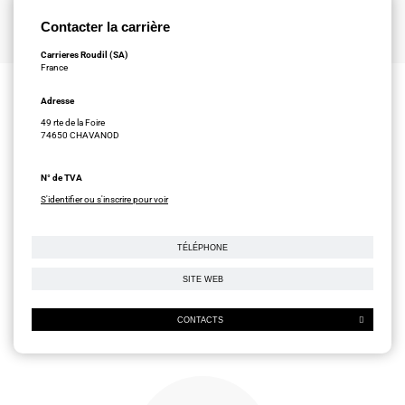
Contacter la carrière
Carrieres Roudil (SA)
France
Adresse
49 rte de la Foire
74650 CHAVANOD
N° de TVA
S'identifier ou s'inscrire pour voir
TÉLÉPHONE
SITE WEB
CONTACTS