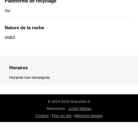
Plateforme de recyclage
Oui
Nature de la roche
SABLE
Horaires
Horaires non renseignés.
© 2024-2026 Granulats.fr
Réalisation :
Jordel Médias
Cookies
•
Plan du site
•
Mentions légales