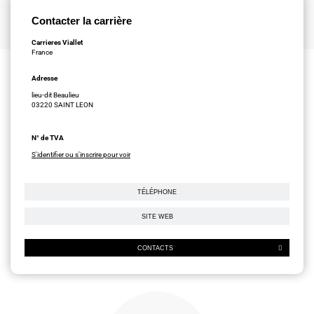
Contacter la carrière
Carrieres Viallet
France
Adresse
lieu-dit Beaulieu
03220 SAINT LEON
N° de TVA
S'identifier ou s'inscrire pour voir
TÉLÉPHONE
SITE WEB
CONTACTS