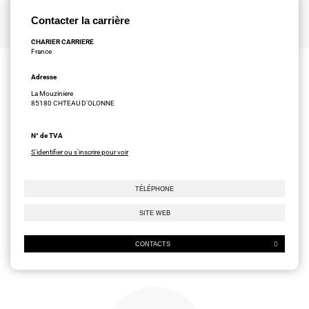
Contacter la carrière
CHARIER CARRIERE
France
Adresse
La Mouziniere
85180 CHTEAU D'OLONNE
N° de TVA
S'identifier ou s'inscrire pour voir
TÉLÉPHONE
SITE WEB
CONTACTS