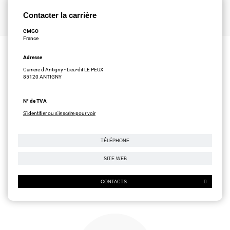
Contacter la carrière
CMGO
France
Adresse
Carriere d Antigny - Lieu-dit LE PEUX
85120 ANTIGNY
N° de TVA
S'identifier ou s'inscrire pour voir
TÉLÉPHONE
SITE WEB
CONTACTS