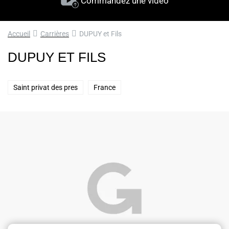
Commandez une vidéo
Accueil
Carrières
DUPUY et Fils
DUPUY ET FILS
Saint privat des pres
France