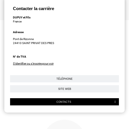
Contacter la carrière
DUPUY et Fils
France
Adresse
Pont de Rizonne
24410 SAINT PRIVAT DES PRES
N° de TVA
S'identifier ou s'inscrire pour voir
TÉLÉPHONE
SITE WEB
CONTACTS