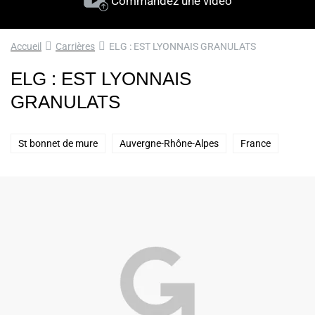
Commandez une vidéo
Accueil
Carrières
ELG : EST LYONNAIS GRANULATS
ELG : EST LYONNAIS
GRANULATS
St bonnet de mure
Auvergne-Rhône-Alpes
France