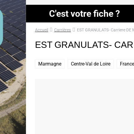
C'est votre fiche ?
Accueil
Carrières
EST GRANULATS- Carriere D
EST GRANULATS- CA
Marmagne
Centre-Val de Loire
Franc