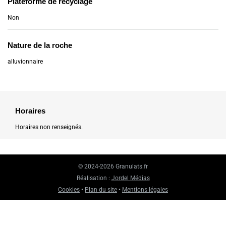
Plateforme de recyclage
Non
Nature de la roche
alluvionnaire
Horaires
Horaires non renseignés.
© 2024-2026 Granulats.fr
Réalisation :
Jordel Médias
Cookies
•
Plan du site
•
Mentions légales