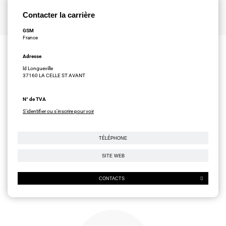
Contacter la carrière
GSM
France
Adresse
ld Longueville
37160 LA CELLE ST AVANT
N° de TVA
S'identifier ou s'inscrire pour voir
TÉLÉPHONE
SITE WEB
CONTACTS