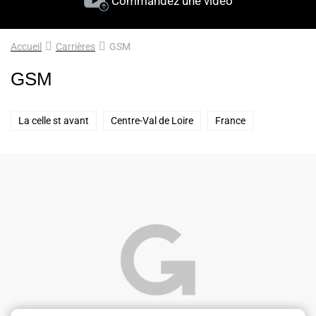
Commandez une vidéo
Accueil
Carrières
GSM
GSM
La celle st avant
Centre-Val de Loire
France