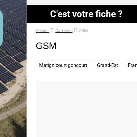
C'est votre fiche ?
Accueil
Carrières
GSM
GSM
Matignicourt goncourt
Grand-Est
Fra