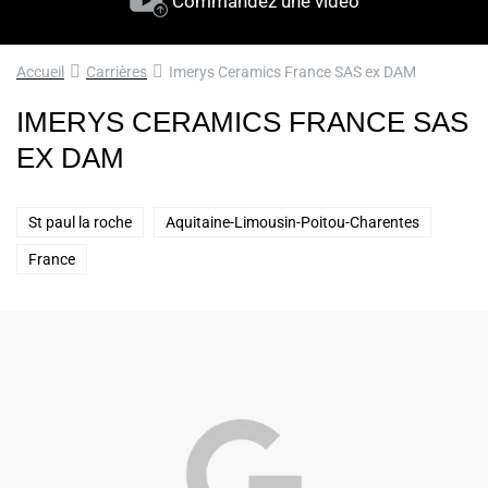
Commandez une vidéo
Accueil
Carrières
Imerys Ceramics France SAS ex DAM
IMERYS CERAMICS FRANCE SAS
EX DAM
St paul la roche
Aquitaine-Limousin-Poitou-Charentes
France