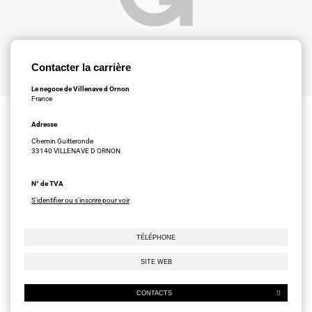
Contacter la carrière
Le negoce de Villenave d Ornon
France
Adresse
Chemin Guitteronde
33140 VILLENAVE D ORNON
N° de TVA
S'identifier ou s'inscrire pour voir
TÉLÉPHONE
SITE WEB
CONTACTS