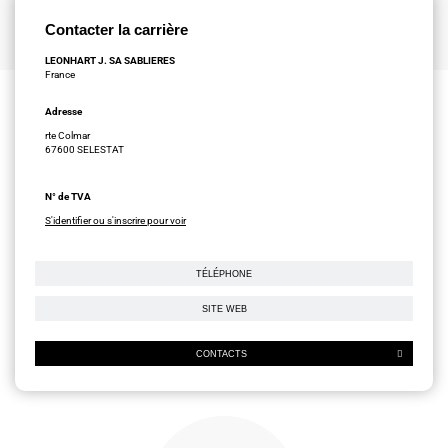
Contacter la carrière
LEONHART J. SA SABLIERES
France
Adresse
rte Colmar
67600 SELESTAT
N° de TVA
S'identifier ou s'inscrire pour voir
TÉLÉPHONE
SITE WEB
CONTACTS