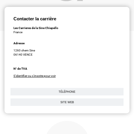
Contacter la carrière
Les Carrieres de la Sine Chiapello
France
Adresse
1260 chem Sine
06140 VENCE
N° de TVA
S'identifier ou s'inscrire pour voir
TÉLÉPHONE
SITE WEB