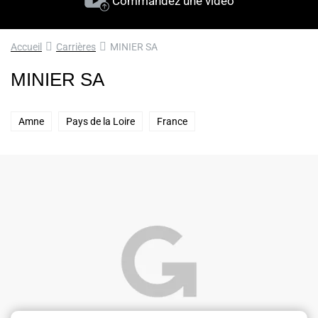
Commandez une vidéo
Accueil
Carrières
MINIER SA
MINIER SA
Amne
Pays de la Loire
France