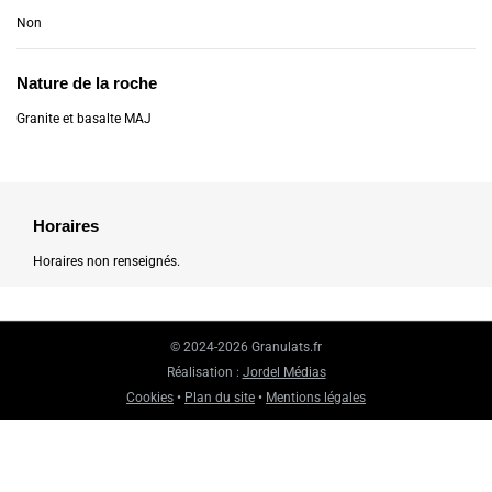
Non
Nature de la roche
Granite et basalte MAJ
Horaires
Horaires non renseignés.
© 2024-2026 Granulats.fr
Réalisation :
Jordel Médias
Cookies
•
Plan du site
•
Mentions légales