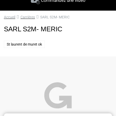
Commandez une vidéo
Accueil
Carrières
SARL S2M- MERIC
SARL S2M- MERIC
St laurent de muret ok