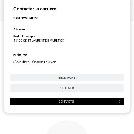
Contacter la carrière
SARL S2M- MERIC
Adresse
lieut-dit Usanges
48100 OK ST LAURENT DE MURET OK
N° de TVA
S'identifier ou s'inscrire pour voir
TÉLÉPHONE
SITE WEB
CONTACTS