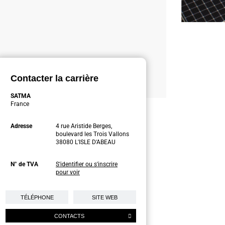
Contacter la carrière
SATMA
France
Adresse
4 rue Aristide Berges,
boulevard les Trois Vallons
38080 L'ISLE D'ABEAU
N° de TVA
S'identifier ou s'inscrire
pour voir
TÉLÉPHONE
SITE WEB
CONTACTS