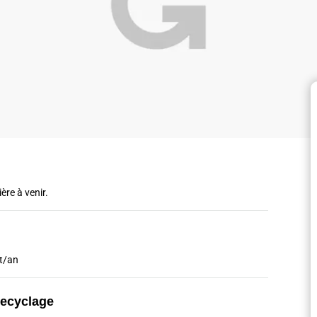
ère à venir.
 t/an
recyclage