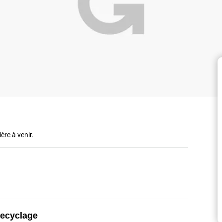
ère à venir.
recyclage