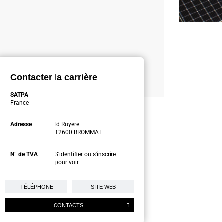
Contacter la carrière
SATPA
France
Adresse
ld Ruyere
12600 BROMMAT
N° de TVA
S'identifier ou s'inscrire
pour voir
TÉLÉPHONE
SITE WEB
CONTACTS