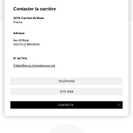
Contacter la carrière
SCHL Carriere de Bizac
France
Adresse
lieu dit Bizac
43370 LE BRIGNON
N° de TVA
S'identifier ou s'inscrire pour voir
TÉLÉPHONE
SITE WEB
CONTACTS