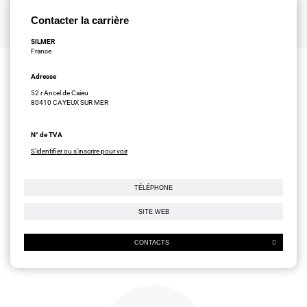
Contacter la carrière
SILMER
France
Adresse
52 r Ancel de Caieu
80410 CAYEUX SUR MER
N° de TVA
S'identifier ou s'inscrire pour voir
TÉLÉPHONE
SITE WEB
CONTACTS