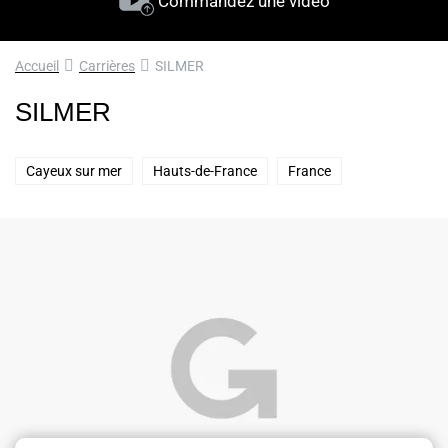
Commandez une vidéo
Accueil
Carrières
SILMER
SILMER
Cayeux sur mer
Hauts-de-France
France