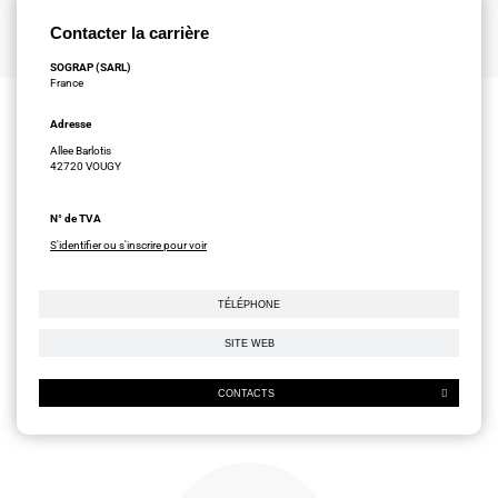
Contacter la carrière
SOGRAP (SARL)
France
Adresse
Allee Barlotis
42720 VOUGY
N° de TVA
S'identifier ou s'inscrire pour voir
TÉLÉPHONE
SITE WEB
CONTACTS