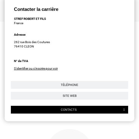
Contacter la carrière
STREF ROBERT ET FILS
France
Adresse
262 rue Bois des Coutures
76410 CLEON
N° de TVA
S'identifier ou s'inscrire pour voir
TÉLÉPHONE
SITE WEB
CONTACTS