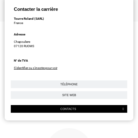
Contacter la carrière
Tourre Roland (SARL)
France
Adresse
Chapouliere
07120 RUOMS
N° de TVA
S'identifier ou s'inscrire pour voir
TÉLÉPHONE
SITE WEB
CONTACTS